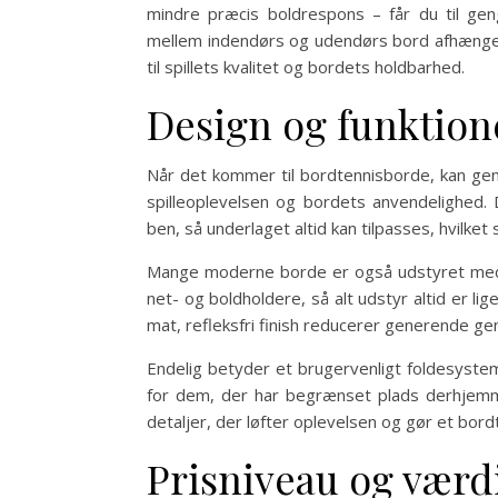
mindre præcis boldrespons – får du til gengæ
mellem indendørs og udendørs bord afhænger d
til spillets kvalitet og bordets holdbarhed.
Design og funktione
Når det kommer til bordtennisborde, kan ge
spilleoplevelsen og bordets anvendelighed.
ben, så underlaget altid kan tilpasses, hvilket 
Mange moderne borde er også udstyret med h
net- og boldholdere, så alt udstyr altid er li
mat, refleksfri finish reducerer generende ge
Endelig betyder et brugervenligt foldesystem
for dem, der har begrænset plads derhjemm
detaljer, der løfter oplevelsen og gør et bord
Prisniveau og værd