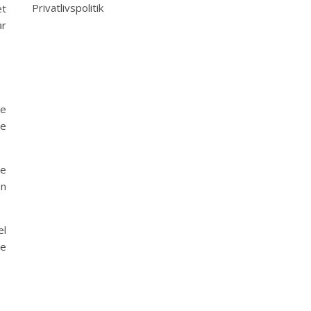
Privatlivspolitik
et
ar
de
re
de
en
el
te