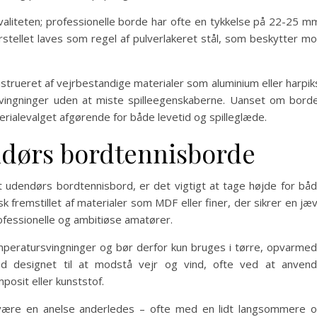
valiteten; professionelle borde har ofte en tykkelse på 22-25 m
derstellet laves som regel af pulverlakeret stål, som beskytter m
strueret af vejrbestandige materialer som aluminium eller harpik
vingninger uden at miste spilleegenskaberne. Uanset om bord
materialevalget afgørende for både levetid og spilleglæde.
ndørs bordtennisborde
 udendørs bordtennisbord, er det vigtigt at tage højde for bå
k fremstillet af materialer som MDF eller finer, der sikrer en jæ
rofessionelle og ambitiøse amatører.
mperatursvingninger og bør derfor kun bruges i tørre, opvarme
d designet til at modstå vejr og vind, ofte ved at anven
osit eller kunststof.
 være en anelse anderledes – ofte med en lidt langsommere 