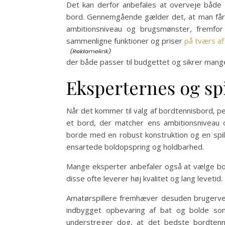
Det kan derfor anbefales at overveje både 
bord. Gennemgående gælder det, at man får
ambitionsniveau og brugsmønster, fremfor b
sammenligne funktioner og priser
på tværs af
der både passer til budgettet og sikrer mang
Eksperternes og sp
Når det kommer til valg af bordtennisbord, p
et bord, der matcher ens ambitionsniveau og
borde med en robust konstruktion og en spi
ensartede boldopspring og holdbarhed.
Mange eksperter anbefaler også at vælge bor
disse ofte leverer høj kvalitet og lang levetid.
Amatørspillere fremhæver desuden brugerven
indbygget opbevaring af bat og bolde som
understreger dog, at det bedste bordtenn