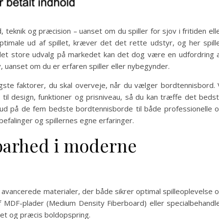
teknik og præcision – uanset om du spiller for sjov i fritiden ell
ptimale ud af spillet, kræver det det rette udstyr, og her spill
 det store udvalg på markedet kan det dog være en udfordring 
 uanset om du er erfaren spiller eller nybegynder.
igste faktorer, du skal overveje, når du vælger bordtennisbord. 
 til design, funktioner og prisniveau, så du kan træffe det beds
 bud på de fem bedste bordtennisborde til både professionelle 
efalinger og spillernes egne erfaringer.
barhed i moderne
 avancerede materialer, der både sikrer optimal spilleoplevelse 
af MDF-plader (Medium Density Fiberboard) eller specialbehandl
tet og præcis boldopspring.