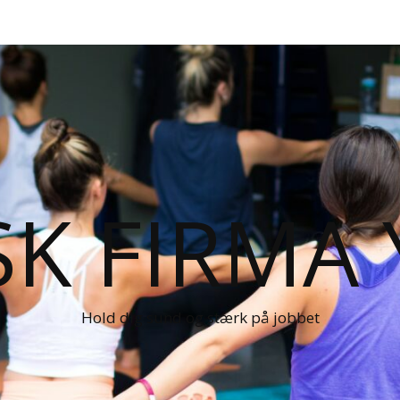
K FIRMA
Hold dig sund og stærk på jobbet