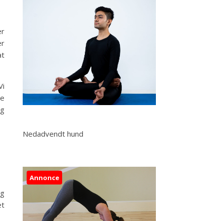
er
er
at
Vi
te
og
Nedadvendt hund
Annonce
og
et