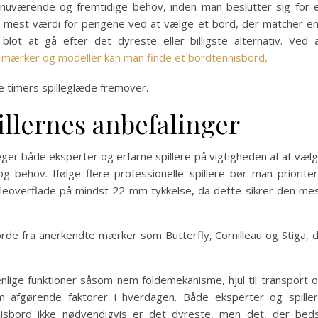
nuværende og fremtidige behov, inden man beslutter sig for 
 mest værdi for pengene ved at vælge et bord, der matcher e
lot at gå efter det dyreste eller billigste alternativ. Ved 
 mærker og modeller kan man finde et bordtennisbord,
e timers spilleglæde fremover.
illernes anbefalinger
eger både eksperter og erfarne spillere på vigtigheden af at væl
 behov. Ifølge flere professionelle spillere bør man priorite
lleoverflade på mindst 22 mm tykkelse, da dette sikrer den me
de fra anerkendte mærker som Butterfly, Cornilleau og Stiga, 
lige funktioner såsom nem foldemekanisme, hjul til transport 
 afgørende faktorer i hverdagen. Både eksperter og spille
isbord ikke nødvendigvis er det dyreste, men det, der bed