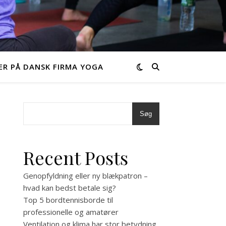
R PÅ DANSK FIRMA YOGA
Søg
Recent Posts
Genopfyldning eller ny blækpatron –
hvad kan bedst betale sig?
Top 5 bordtennisborde til
professionelle og amatører
Ventilation og klima har stor betydning