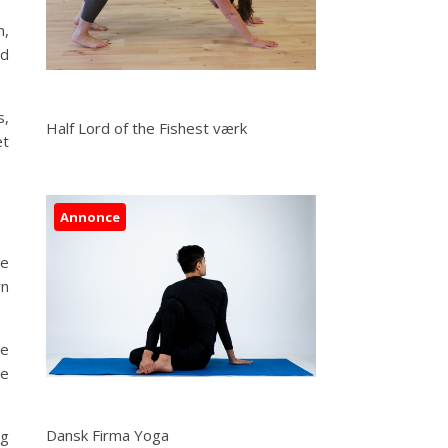
m,
od
s,
Half Lord of the Fishest værk
et
Annonce
de
vn
de
de
Dansk Firma Yoga
og