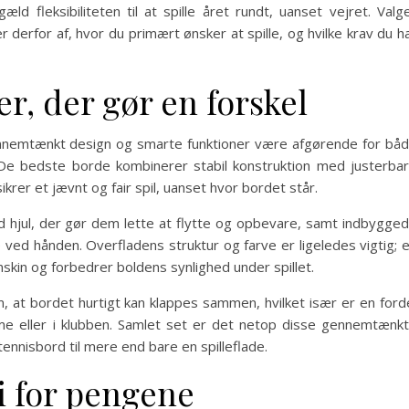
ld fleksibiliteten til at spille året rundt, uanset vejret. Valg
erfor af, hvor du primært ønsker at spille, og hvilke krav du h
r, der gør en forskel
nnemtænkt design og smarte funktioner være afgørende for bå
 De bedste borde kombinerer stabil konstruktion med justerba
sikrer et jævnt og fair spil, uanset hvor bordet står.
jul, der gør dem lette at flytte og opbevare, samt indbygge
ge ved hånden. Overfladens struktur og farve er ligeledes vigtig; 
nskin og forbedrer boldens synlighed under spillet.
, at bordet hurtigt kan klappes sammen, hvilket især er en ford
e eller i klubben. Samlet set er det netop disse gennemtænk
tennisbord til mere end bare en spilleflade.
i for pengene