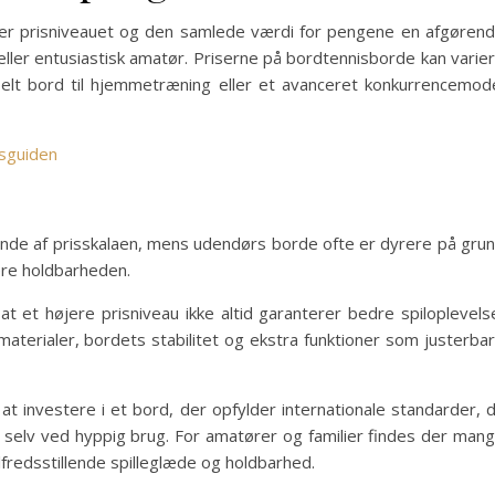
ller prisniveauet og den samlede værdi for pengene en afgøren
 eller entusiastisk amatør. Priserne på bordtennisborde kan varie
pelt bord til hjemmetræning eller et avanceret konkurrencemod
isguiden
ende af prisskalaen, mens udendørs borde ofte er dyrere på gru
ere holdbarheden.
 et højere prisniveau ikke altid garanterer bedre spiloplevels
erialer, bordets stabilitet og ekstra funktioner som justerba
 at investere i et bord, der opfylder internationale standarder, 
 selv ved hyppig brug. For amatører og familier findes der man
ilfredsstillende spilleglæde og holdbarhed.