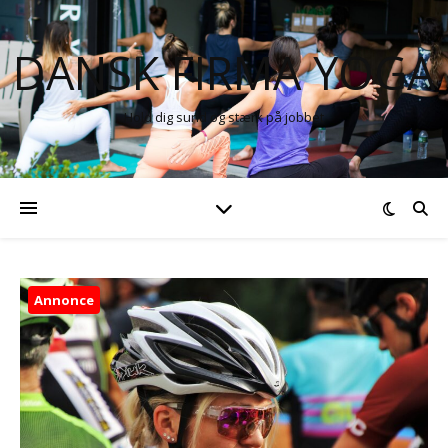
DANSK FIRMA YOGA
Hold dig sund og stærk på jobbet
Annonce