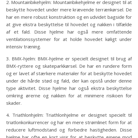
2. Mountainbikehjelm: Mountainbikehjelme er designet til at
beskytte hovedet under mere krævende terrænkørsel. De
har en mere robust konstruktion og en udvidet bagside for
at give ekstra beskyttelse til hovedet og nakken i tilfælde
af et fald. Disse hjelme har også mere omfattende
ventilationssystemer for at holde hovedet køligt under
intensiv træning.
3. BMX-hjelm: BMX-hjelme er specielt designet til brug af
BMX-ryttere og skateparkkørsel. De har en rundere form
og er lavet af stærkere materialer for at beskytte hovedet
under de hårde stød og fald, der kan opstå under denne
type aktivitet. Disse hjelme har også ekstra beskyttelse
omkring ørerne og nakken for at minimere risikoen for
skader.
4. Triathlonhjelm: Triathlonhjelme er designet specielt til
triatlonkonkurrencer og har en mere strømlinet form for at
reducere luftmodstand og forbedre hastigheden. Disse
hjelme har ofte en kort visir for at beskytte øjnene mod