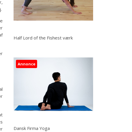
r,
.
de
er
af
Half Lord of the Fishest værk
er
Annonce
al
er
at
ps
Dansk Firma Yoga
er