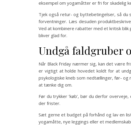
eksempel om yogamåtter er fri for skadelig kem
Tjek også retur- og byttebetingelser, så du si
forventninger. Læs desuden produktbeskrivels
Ved at kombinere rabatter med et kritisk blik p
bliver glad for.
Undgå faldgruber 
Når Black Friday nærmer sig, kan det være fr
er vigtigt at holde hovedet koldt for at u
psykologiske kneb som nedtællinger, før- og nu
at tænke dig om.
Før du trykker ’køb’, bør du derfor overveje, 
der frister.
Sæt gerne et budget på forhånd og lav en list
yogamåtte, nye leggings eller et medlemskab t