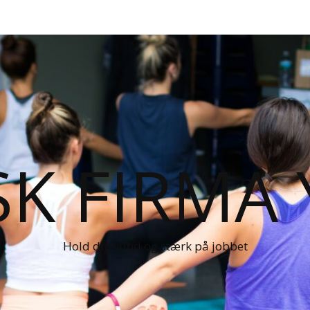
K FIRMA
Hold dig sund og stærk på jobbet