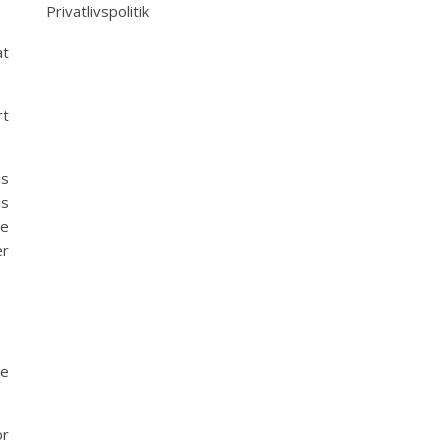
Privatlivspolitik
at
rt
es
es
le
er
re
or