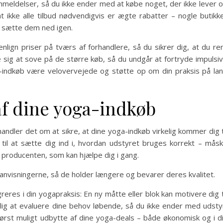
 anmeldelser, så du ikke ender med at købe noget, der ikke lever 
 ikke alle tilbud nødvendigvis er ægte rabatter – nogle butikk
ne sætte dem ned igen.
ign priser på tværs af forhandlere, så du sikrer dig, at du re
le sig at sove på de større køb, så du undgår at fortryde impulsi
a-indkøb være velovervejede og støtte op om din praksis på la
af dine yoga-indkøb
handler det om at sikre, at dine yoga-indkøb virkelig kommer dig t
 til at sætte dig ind i, hvordan udstyret bruges korrekt – mås
a producenten, som kan hjælpe dig i gang.
anvisningerne, så de holder længere og bevarer deres kvalitet.
eres i din yogapraksis: En ny måtte eller blok kan motivere dig t
elig at evaluere dine behov løbende, så du ikke ender med udsty
ørst muligt udbytte af dine yoga-deals – både økonomisk og i d