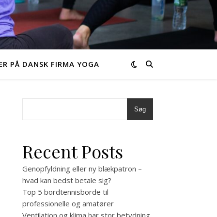
R PÅ DANSK FIRMA YOGA
Søg
Recent Posts
Genopfyldning eller ny blækpatron –
hvad kan bedst betale sig?
Top 5 bordtennisborde til
professionelle og amatører
Ventilation og klima har stor betydning