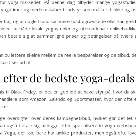
for yoga-markedet. På denne dag tilbyder mange yogastudie
 yogatimer og medlemskaber til udstyr som måtter, blokke og tøj
 er høj, og at nogle tilbud kan være tidsbegrænsede eller kun gæl
leve, at både lokale yogastudier og internationale onlinebutikk
kan betale sig at sammenligne priser og betingelser på tværs 
an du lettere skelne mellem de reelle besparelser og de tilbud, d
art ser ud til.
 efter de bedste yoga-deals
 til Black Friday, er det en god idé at have styr på, hvor du sk
rhandlere som Amazon, Zalando og Sportmaster, hvor der ofte 
tter.
ige oversigter over deres kampagnetilbud, hvilket gør det let 
an også betale sig at kigge efter specialiserede yoga-websho
a Yoga, der ikke bare har unikke produkter, men også ofte lav