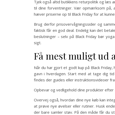
Tjek også altid butikkens returpolitik og læs
til dine forventninger. Vær opmærksom på, at
hæver priserne op til Black Friday for at kun
Brug derfor prisovervågningssider og sammenl
faktisk får en god deal. Endelig kan det beta
beslutninger – selv på Black Friday bør yog
sigt.
Få mest muligt ud 
Når du har gjort et godt kup på Black Friday, 
gavn i hverdagen. Start med at tage dig tid
findes der guides eller instruktionsvideoer fr
Opbevar og vedligehold dine produkter efter 
Overvej også, hvordan dine nye køb kan integr
at prøve nye øvelser eller rutiner. Husk end
der bare samler støv. På den måde får du st