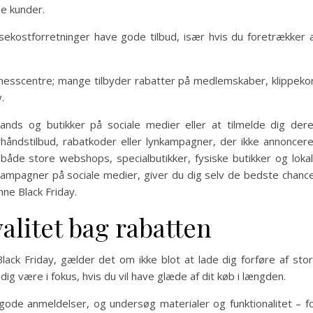
ne kunder.
sekostforretninger have gode tilbud, især hvis du foretrækker 
tnesscentre; mange tilbyder rabatter på medlemskaber, klippeko
.
ands og butikker på sociale medier eller at tilmelde dig der
rhåndstilbud, rabatkoder eller lynkampagner, der ikke annoncer
åde store webshops, specialbutikker, fysiske butikker og loka
kampagner på sociale medier, giver du dig selv de bedste chanc
nne Black Friday.
alitet bag rabatten
ack Friday, gælder det om ikke blot at lade dig forføre af sto
dig være i fokus, hvis du vil have glæde af dit køb i længden.
gode anmeldelser, og undersøg materialer og funktionalitet – f