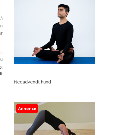
så
an
er
i,
du
og
lt
Nedadvendt hund
Annonce