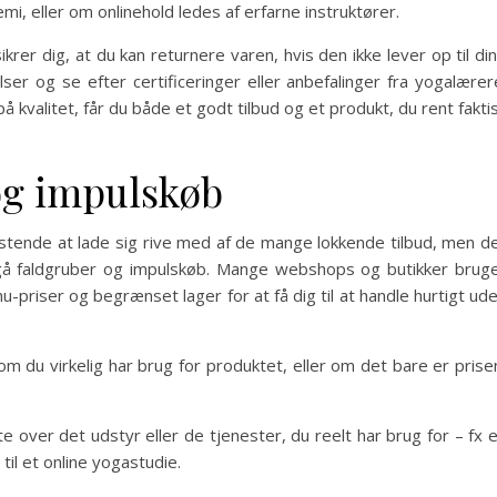
i, eller om onlinehold ledes af erfarne instruktører.
krer dig, at du kan returnere varen, hvis den ikke lever op til di
er og se efter certificeringer eller anbefalinger fra yogalærer
å kvalitet, får du både et godt tilbud og et produkt, du rent fakti
og impulskøb
istende at lade sig rive med af de mange lokkende tilbud, men d
ndgå faldgruber og impulskøb. Mange webshops og butikker brug
-priser og begrænset lager for at få dig til at handle hurtigt ud
om du virkelig har brug for produktet, eller om det bare er prise
e over det udstyr eller de tjenester, du reelt har brug for – fx 
il et online yogastudie.