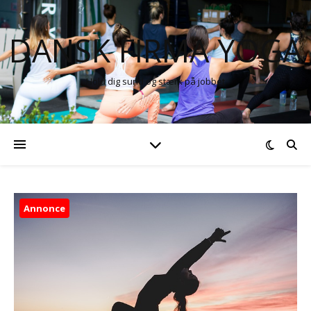
DANSK FIRMA YOGA
Hold dig sund og stærk på jobbet
Annonce