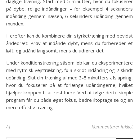
daglige træning. Start med 5 minutter, hvor du fokuserer
på dybe, rolige indåndinger – for eksempel 4 sekunders
indånding gennem næsen, 6 sekunders udånding gennem
munden.
Herefter kan du kombinere din styrketræning med bevidst
åndedræt: Prøv at indånde dybt, mens du forbereder et
løft, og udånd langsomt, mens du udfører det.
Under konditionstræning såsom løb kan du eksperimentere
med rytmisk vejrtrækning, fx 3 skridt indånding og 2 skridt
udånding. Slut din træning af med 3-5 minutters afslapning,
hvor du fokuserer på at forlænge udåndingerne, hvilket
hjælper kroppen til at restituere. Ved at følge dette simple
program får du både øget fokus, bedre iltoptagelse og en
mere effektiv træning.
til
Af
Kommentarer lukket