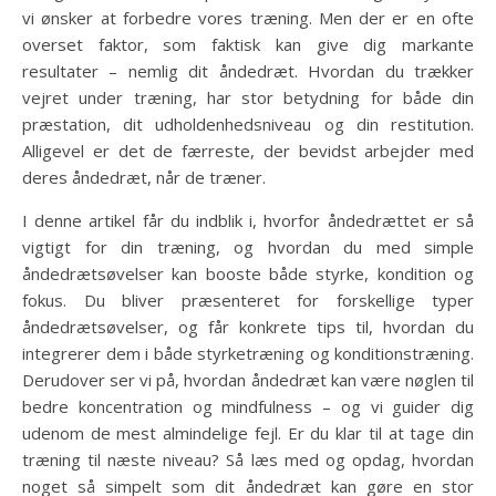
vi ønsker at forbedre vores træning. Men der er en ofte
overset faktor, som faktisk kan give dig markante
resultater – nemlig dit åndedræt. Hvordan du trækker
vejret under træning, har stor betydning for både din
præstation, dit udholdenhedsniveau og din restitution.
Alligevel er det de færreste, der bevidst arbejder med
deres åndedræt, når de træner.
I denne artikel får du indblik i, hvorfor åndedrættet er så
vigtigt for din træning, og hvordan du med simple
åndedrætsøvelser kan booste både styrke, kondition og
fokus. Du bliver præsenteret for forskellige typer
åndedrætsøvelser, og får konkrete tips til, hvordan du
integrerer dem i både styrketræning og konditionstræning.
Derudover ser vi på, hvordan åndedræt kan være nøglen til
bedre koncentration og mindfulness – og vi guider dig
udenom de mest almindelige fejl. Er du klar til at tage din
træning til næste niveau? Så læs med og opdag, hvordan
noget så simpelt som dit åndedræt kan gøre en stor