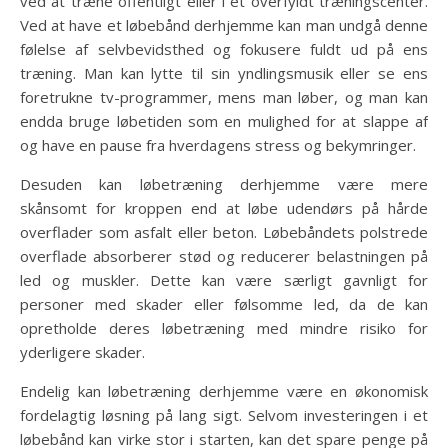
ved at træne offentligt eller i et overfyldt træningscenter.
Ved at have et løbebånd derhjemme kan man undgå denne
følelse af selvbevidsthed og fokusere fuldt ud på ens
træning. Man kan lytte til sin yndlingsmusik eller se ens
foretrukne tv-programmer, mens man løber, og man kan
endda bruge løbetiden som en mulighed for at slappe af
og have en pause fra hverdagens stress og bekymringer.
Desuden kan løbetræning derhjemme være mere
skånsomt for kroppen end at løbe udendørs på hårde
overflader som asfalt eller beton. Løbebåndets polstrede
overflade absorberer stød og reducerer belastningen på
led og muskler. Dette kan være særligt gavnligt for
personer med skader eller følsomme led, da de kan
opretholde deres løbetræning med mindre risiko for
yderligere skader.
Endelig kan løbetræning derhjemme være en økonomisk
fordelagtig løsning på lang sigt. Selvom investeringen i et
løbebånd kan virke stor i starten, kan det spare penge på