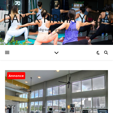
DANSK FIRMA YOGA
Hold dig sund og stærk på jobbet
Annonce