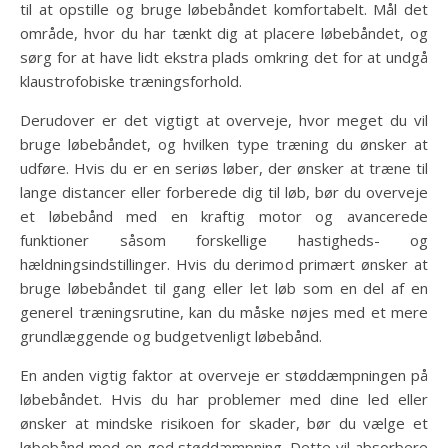
til at opstille og bruge løbebåndet komfortabelt. Mål det
område, hvor du har tænkt dig at placere løbebåndet, og
sørg for at have lidt ekstra plads omkring det for at undgå
klaustrofobiske træningsforhold.
Derudover er det vigtigt at overveje, hvor meget du vil
bruge løbebåndet, og hvilken type træning du ønsker at
udføre. Hvis du er en seriøs løber, der ønsker at træne til
lange distancer eller forberede dig til løb, bør du overveje
et løbebånd med en kraftig motor og avancerede
funktioner såsom forskellige hastigheds- og
hældningsindstillinger. Hvis du derimod primært ønsker at
bruge løbebåndet til gang eller let løb som en del af en
generel træningsrutine, kan du måske nøjes med et mere
grundlæggende og budgetvenligt løbebånd.
En anden vigtig faktor at overveje er støddæmpningen på
løbebåndet. Hvis du har problemer med dine led eller
ønsker at mindske risikoen for skader, bør du vælge et
løbebånd med en god støddæmpning. Dette vil absorbere