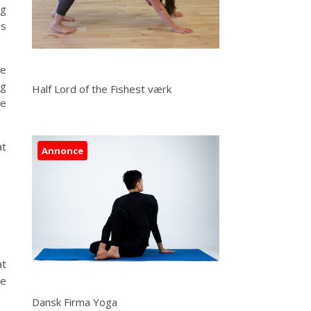
og
es
re
og
Half Lord of the Fishest værk
re
at
Annonce
at
re
Dansk Firma Yoga