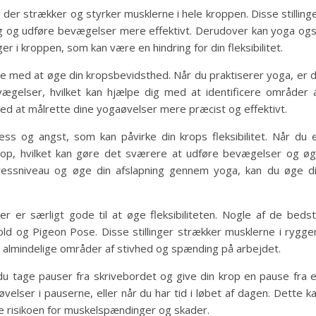
, der strækker og styrker musklerne i hele kroppen. Disse stilling
ng og udføre bevægelser mere effektivt. Derudover kan yoga og
i kroppen, som kan være en hindring for din fleksibilitet.
pe med at øge din kropsbevidsthed. Når du praktiserer yoga, er 
elser, hvilket kan hjælpe dig med at identificere områder 
med at målrette dine yogaøvelser mere præcist og effektivt.
s og angst, som kan påvirke din krops fleksibilitet. Når du 
 op, hvilket kan gøre det sværere at udføre bevægelser og ø
tressniveau og øge din afslapning gennem yoga, kan du øge d
der er særligt gode til at øge fleksibiliteten. Nogle af de beds
d og Pigeon Pose. Disse stillinger strækker musklerne i rygge
 almindelige områder af stivhed og spænding på arbejdet.
du tage pauser fra skrivebordet og give din krop en pause fra 
øvelser i pauserne, eller når du har tid i løbet af dagen. Dette k
re risikoen for muskelspændinger og skader.