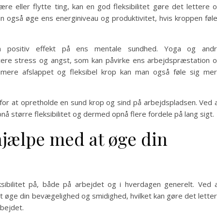
ære eller flytte ting, kan en god fleksibilitet gøre det lettere 
n også øge ens energiniveau og produktivitet, hvis kroppen føl
en positiv effekt på ens mentale sundhed. Yoga og and
ucere stress og angst, som kan påvirke ens arbejdspræstation 
 mere afslappet og fleksibel krop kan man også føle sig me
tor for at opretholde en sund krop og sind på arbejdspladsen. Ved 
nå større fleksibilitet og dermed opnå flere fordele på lang sigt.
jælpe med at øge din
sibilitet på, både på arbejdet og i hverdagen generelt. Ved 
t øge din bevægelighed og smidighed, hvilket kan gøre det lette
rbejdet.