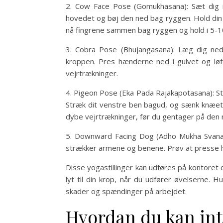
2. Cow Face Pose (Gomukhasana): Sæt dig 
hovedet og bøj den ned bag ryggen. Hold din
nå fingrene sammen bag ryggen og hold i 5-1
3. Cobra Pose (Bhujangasana): Læg dig ne
kroppen. Pres hænderne ned i gulvet og løf
vejrtrækninger.
4. Pigeon Pose (Eka Pada Rajakapotasana): Sta
Stræk dit venstre ben bagud, og sænk knæet n
dybe vejrtrækninger, før du gentager på den
5. Downward Facing Dog (Adho Mukha Svanasa
strækker armene og benene. Prøv at presse h
Disse yogastillinger kan udføres på kontoret
lyt til din krop, når du udfører øvelserne. 
skader og spændinger på arbejdet.
Hvordan du kan int