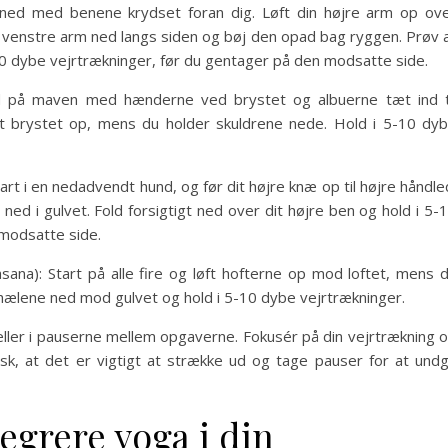
ned med benene krydset foran dig. Løft din højre arm op ov
 venstre arm ned langs siden og bøj den opad bag ryggen. Prøv 
0 dybe vejrtrækninger, før du gentager på den modsatte side.
d på maven med hænderne ved brystet og albuerne tæt ind t
t brystet op, mens du holder skuldrene nede. Hold i 5-10 dy
rt i en nedadvendt hund, og før dit højre knæ op til højre håndle
ed i gulvet. Fold forsigtigt ned over dit højre ben og hold i 5-
 modsatte side.
na): Start på alle fire og løft hofterne op mod loftet, mens 
ælene ned mod gulvet og hold i 5-10 dybe vejrtrækninger.
 eller i pauserne mellem opgaverne. Fokusér på din vejrtrækning 
Husk, at det er vigtigt at strække ud og tage pauser for at und
egrere yoga i din