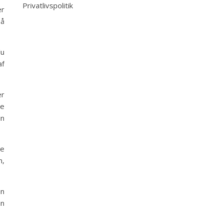
Privatlivspolitik
er
så
du
af
er
ge
in
te
n,
en
an