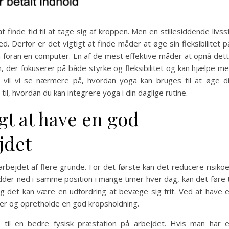
finde tid til at tage sig af kroppen. Men en stillesiddende livsst
d. Derfor er det vigtigt at finde måder at øge sin fleksibilitet p
n foran en computer. En af de mest effektive måder at opnå det
 der fokuserer på både styrke og fleksibilitet og kan hjælpe m
el vil vi se nærmere på, hvordan yoga kan bruges til at øge d
 til, hvordan du kan integrere yoga i din daglige rutine.
igt at have en god
ejdet
 arbejdet af flere grunde. For det første kan det reducere risiko
dder ned i samme position i mange timer hver dag, kan det føre t
g det kan være en udfordring at bevæge sig frit. Ved at have 
mer og opretholde en god kropsholdning.
e til en bedre fysisk præstation på arbejdet. Hvis man har 