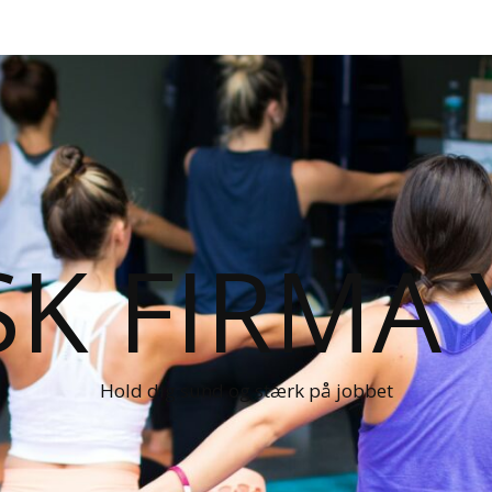
K FIRMA
Hold dig sund og stærk på jobbet