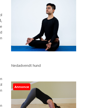
il
å,
te
ed
in
Nedadvendt hund
en
il
Annonce
en
en