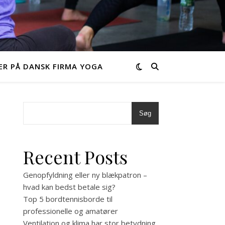
R PÅ DANSK FIRMA YOGA
Søg
Recent Posts
Genopfyldning eller ny blækpatron –
hvad kan bedst betale sig?
Top 5 bordtennisborde til
professionelle og amatører
Ventilation og klima har stor betydning