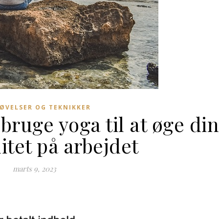
ØVELSER OG TEKNIKKER
ruge yoga til at øge din
litet på arbejdet
marts 9, 2023