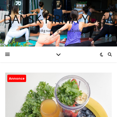
DANSK FIRMA YOGA
Hold dig sund og stærk på jobbet
Annonce