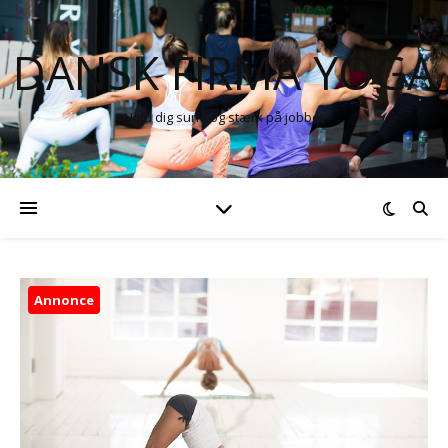
DANSK FIRMA YOGA
Hold dig sund og stærk på jobbet
Annonce