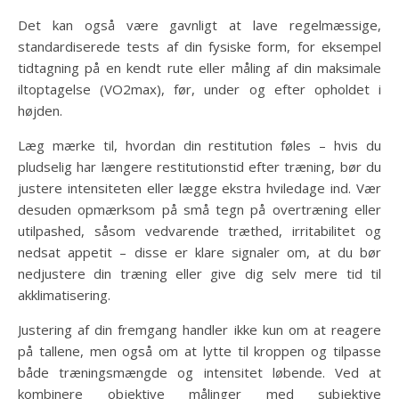
Det kan også være gavnligt at lave regelmæssige,
standardiserede tests af din fysiske form, for eksempel
tidtagning på en kendt rute eller måling af din maksimale
iltoptagelse (VO2max), før, under og efter opholdet i
højden.
Læg mærke til, hvordan din restitution føles – hvis du
pludselig har længere restitutionstid efter træning, bør du
justere intensiteten eller lægge ekstra hviledage ind. Vær
desuden opmærksom på små tegn på overtræning eller
utilpashed, såsom vedvarende træthed, irritabilitet og
nedsat appetit – disse er klare signaler om, at du bør
nedjustere din træning eller give dig selv mere tid til
akklimatisering.
Justering af din fremgang handler ikke kun om at reagere
på tallene, men også om at lytte til kroppen og tilpasse
både træningsmængde og intensitet løbende. Ved at
kombinere objektive målinger med subjektive