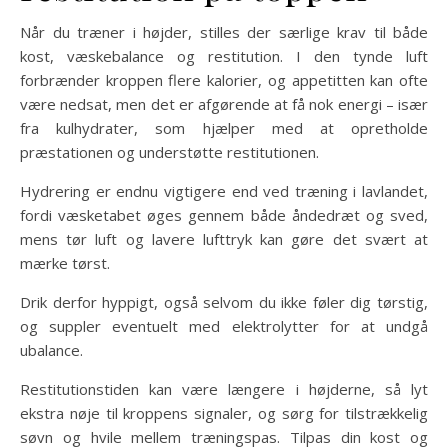
Når du træner i højder, stilles der særlige krav til både
kost, væskebalance og restitution. I den tynde luft
forbrænder kroppen flere kalorier, og appetitten kan ofte
være nedsat, men det er afgørende at få nok energi – især
fra kulhydrater, som hjælper med at opretholde
præstationen og understøtte restitutionen.
Hydrering er endnu vigtigere end ved træning i lavlandet,
fordi væsketabet øges gennem både åndedræt og sved,
mens tør luft og lavere lufttryk kan gøre det svært at
mærke tørst.
Drik derfor hyppigt, også selvom du ikke føler dig tørstig,
og suppler eventuelt med elektrolytter for at undgå
ubalance.
Restitutionstiden kan være længere i højderne, så lyt
ekstra nøje til kroppens signaler, og sørg for tilstrækkelig
søvn og hvile mellem træningspas. Tilpas din kost og