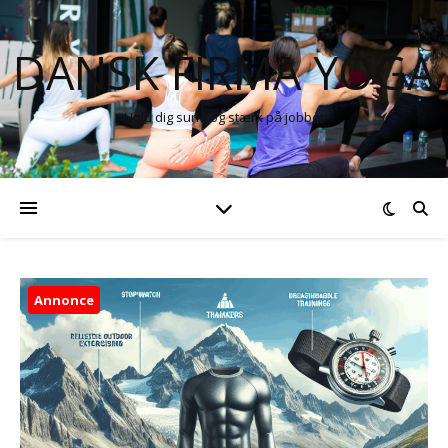
DANSK FIRMA YOGA
Hold dig sund og stærk på jobbet
Annonce