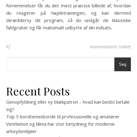
fornemmelser får du det mest præcise billede af, hvordan
du reagerer på højdetræningen, og kan dermed
skræddersy dit program, så du undgår de klassiske
faldgruber og får maksimalt udbytte af din indsats.
til
Af
Kommentarer lukket
Søg
Recent Posts
Genopfyldning eller ny blækpatron – hvad kan bedst betale
sig?
Top 5 bordtennisborde til professionelle og amatører
Ventilation og klima har stor betydning for moderne
arbejdsmiljøer