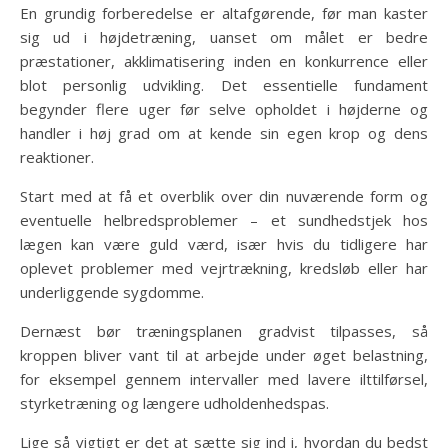
En grundig forberedelse er altafgørende, før man kaster
sig ud i højdetræning, uanset om målet er bedre
præstationer, akklimatisering inden en konkurrence eller
blot personlig udvikling. Det essentielle fundament
begynder flere uger før selve opholdet i højderne og
handler i høj grad om at kende sin egen krop og dens
reaktioner.
Start med at få et overblik over din nuværende form og
eventuelle helbredsproblemer – et sundhedstjek hos
lægen kan være guld værd, især hvis du tidligere har
oplevet problemer med vejrtrækning, kredsløb eller har
underliggende sygdomme.
Dernæst bør træningsplanen gradvist tilpasses, så
kroppen bliver vant til at arbejde under øget belastning,
for eksempel gennem intervaller med lavere ilttilførsel,
styrketræning og længere udholdenhedspas.
Lige så vigtigt er det at sætte sig ind i, hvordan du bedst