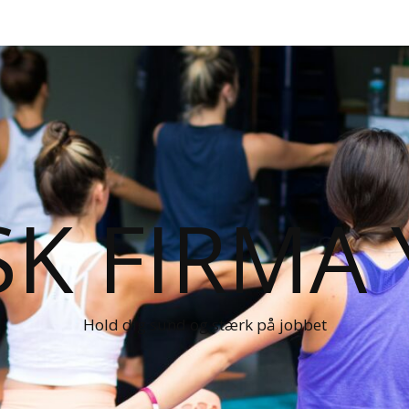
K FIRMA
Hold dig sund og stærk på jobbet