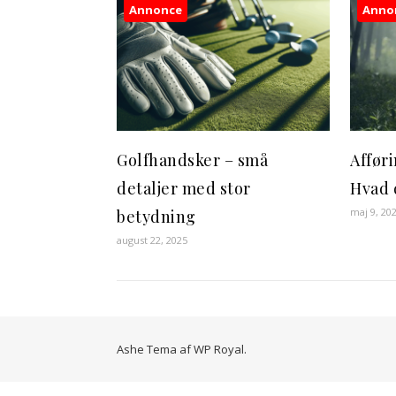
Annonce
Anno
Golfhandsker – små
Afføri
detaljer med stor
Hvad 
maj 9, 20
betydning
august 22, 2025
Ashe Tema af
WP Royal
.