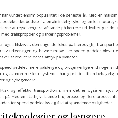
er har vundet enorm popularitet i de seneste år. Med en maksim
 pedelec det bedste fra en almindelig cykel og en let motorcyke
erne at rejse længere afstande på kortere tid, hvilket gør det t
åder med trafikpropper og parkeringsproblemer.
an også tilskrives den stigende fokus på bæredygtig transport 
 CO2-udledningen og bevare miljøet, er speed pedelec blevet 
ønsker at reducere deres aftryk på planeten.
t speed pedelec mere pålidelige og brugervenlige end nogensin
rer og avancerede køresystemer har gjort det til en behagelig 
ster og nybegyndere.
aktisk og effektiv transportform, men det er også en sjov 
n på. Med en stadig voksende brugerbase og flere producente
remtiden for speed pedelec lys og fuld af spændende muligheder.
riteknologier og længere