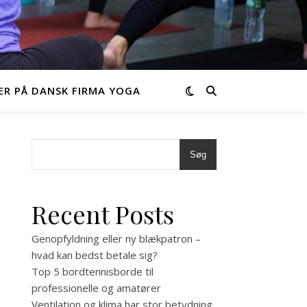
R PÅ DANSK FIRMA YOGA
Søg
Recent Posts
Genopfyldning eller ny blækpatron –
hvad kan bedst betale sig?
Top 5 bordtennisborde til
professionelle og amatører
Ventilation og klima har stor betydning