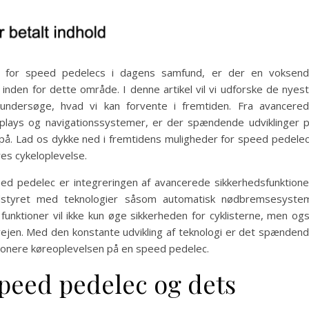
t for speed pedelecs i dagens samfund, er der en voksen
 inden for dette område. I denne artikel vil vi udforske de nyes
undersøge, hvad vi kan forvente i fremtiden. Fra avancere
displays og navigationssystemer, er der spændende udviklinger 
er på. Lad os dykke ned i fremtidens muligheder for speed pedele
res cykeloplevelse.
ed pedelec er integreringen af avancerede sikkerhedsfunktione
dstyret med teknologier såsom automatisk nødbremsesyste
 funktioner vil ikke kun øge sikkerheden for cyklisterne, men og
å vejen. Med den konstante udvikling af teknologi er det spænden
utionere køreoplevelsen på en speed pedelec.
 speed pedelec og dets