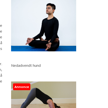
de
te
de
på
cs
r.
Nedadvendt hund
m,
så
de
Annonce