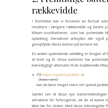
rækkevidde
I fremtiden kan vi forvente en fortsat udvik
resultere i længere rækkevidde og bedre yde
lithium-svovlbatterier, som har potentiale
opladning. Derudover arbejdes der også på
genopfylde deres batteri på kortere tid.
En anden spændende udvikling er brugen af b
af brint og ilt. Disse batterier har potent
bæredygtigt alternativ til de traditionelle lithi
På
https://speed-pedelec.dk
kan du læse meget mere om speed pedele
Samlet set vil disse nye batteriteknologi
attraktive for forbrugerne, da de vil kunne
løbe tør for strøm. Med disse teknologiske 