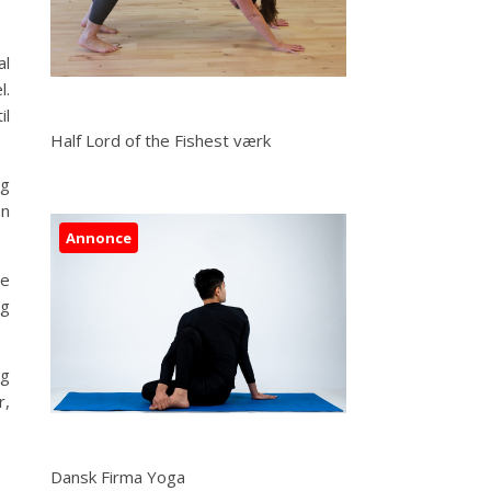
al
l.
il
Half Lord of the Fishest værk
og
en
Annonce
de
og
og
r,
Dansk Firma Yoga