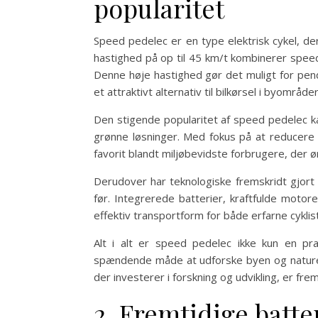
popularitet
Speed pedelec er en type elektrisk cykel, d
hastighed på op til 45 km/t kombinerer speed
Denne høje hastighed gør det muligt for pendl
et attraktivt alternativ til bilkørsel i byomr
Den stigende popularitet af speed pedelec k
grønne løsninger. Med fokus på at reducere
favorit blandt miljøbevidste forbrugere, der 
Derudover har teknologiske fremskridt gjor
før. Integrerede batterier, kraftfulde moto
effektiv transportform for både erfarne cykli
Alt i alt er speed pedelec ikke kun en pr
spændende måde at udforske byen og nature
der investerer i forskning og udvikling, er f
2. Fremtidige batte