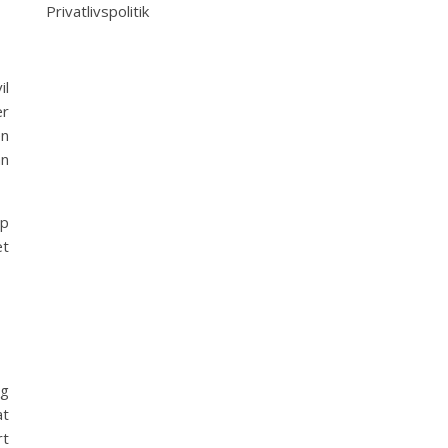
Privatlivspolitik
il
er
en
an
lp
et
og
at
rt