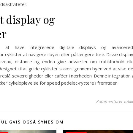
dsaktiviteter.
lt display og
er
s at have integrerede digitale displays og avancere
cyklister at navigere i byen eller på længere ture. Disse displa
niveau, distance og endda give advarsler om trafikforhold ell
esignet til at guide cyklister sikkert gennem byen ved at vise d
reslå seværdigheder eller caféer i nærheden. Denne integration 
ikker cykeloplevelse for speed pedelec-ryttere i fremtiden.
Kommentarer lukk
MULIGVIS OGSÅ SYNES OM