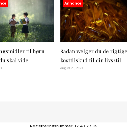
nce
Annonce
ngsmidler til børn:
Sådan vælger du de rigtig
du skal vide
kosttilskud til din livsstil
23
august 23, 2023
Registreringsnummer 37 40 77 39