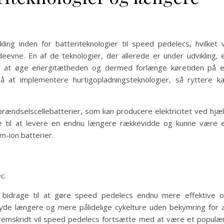
ling inden for batteriteknologier til speed pedelecs, hvilket v
evne. En af de teknologier, der allerede er under udvikling, 
 til at øge energitætheden og dermed forlænge køretiden på 
 at implementere hurtigopladningsteknologier, så ryttere k
rændselscellebatterier, som kan producere elektricitet ved hjæ
iale til at levere en endnu længere rækkevidde og kunne være 
um-ion batterier.
c.
er bidrage til at gøre speed pedelecs endnu mere effektive 
 nyde længere og mere pålidelige cykelture uden bekymring for 
fremskridt vil speed pedelecs fortsætte med at være et populæ